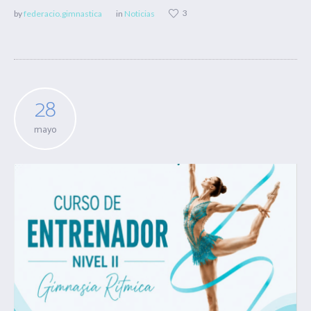
3
by
federacio.gimnastica
in
Noticias
28
mayo