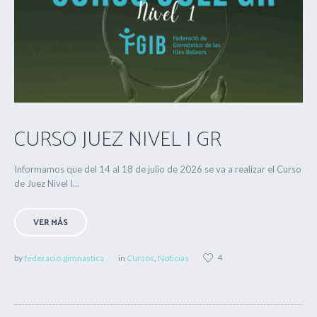
CURSO JUEZ NIVEL I GR
Informamos que del 14 al 18 de julio de 2026 se va a realizar el Curso
de Juez Nivel I...
VER MÁS
4
by
federacio.gimnastica
in
Cursos
,
Noticias