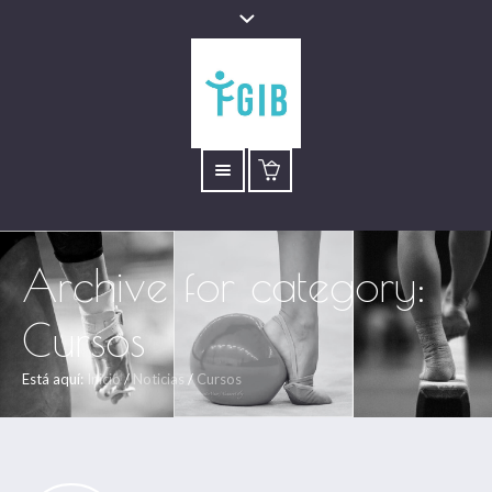
Archive for category:
Cursos
Está aquí:
Inicio
/
Noticias
/
Cursos