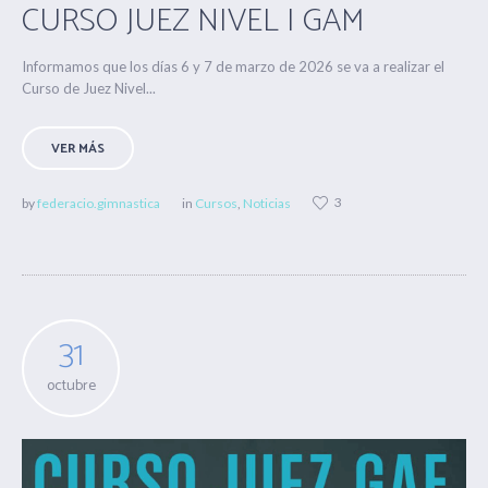
CURSO JUEZ NIVEL I GAM
Informamos que los días 6 y 7 de marzo de 2026 se va a realizar el
Curso de Juez Nivel...
VER MÁS
3
by
federacio.gimnastica
in
Cursos
,
Noticias
31
octubre