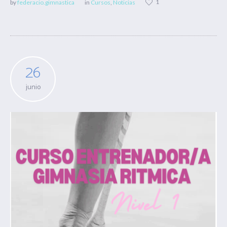
1
by
federacio.gimnastica
in
Cursos
,
Noticias
26
junio