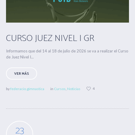
CURSO JUEZ NIVEL I GR
Informamos que del 14 al 18 de julio de 2026 se va a realizar el Curso
de Juez Nivel I...
VER MÁS
4
by
federacio.gimnastica
in
Cursos
,
Noticias
23