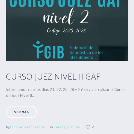
CURSO JUEZ NIVEL II GAF
Informamos que los días 21, 22, 23, 28 y 29 se va a realizar el Curso
de Juez Nivel II...
VER MÁS
2
by
federacio.gimnastica
in
Cursos
,
Noticias