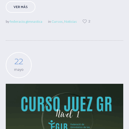
VER MÁS
2
by
federacio.gimnastica
in
Cursos
,
Noticias
22
mayo