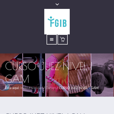
CURSO JUEZ NIVEL I
GAM
Está aquí:
Inicio
/
Noticias
/
Cursos
/
CURSO JUEZ NIVEL I GAM