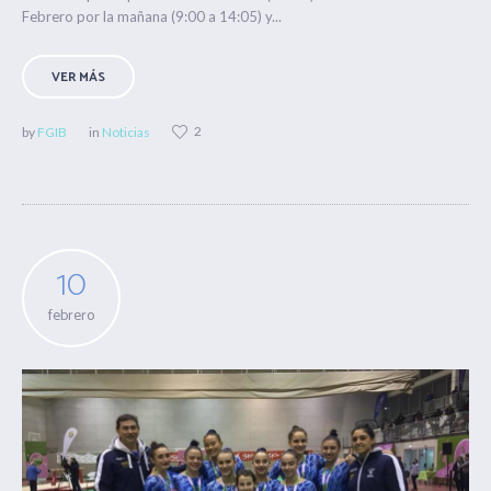
Febrero ​por la mañana (9:00 a 14:05) y...
VER MÁS
2
by
FGIB
in
Noticias
10
febrero