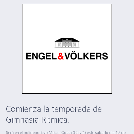
Comienza​​ la temporada de
Gimnasia Rítmica.
​Será en el polideportivo Melani Costa ​(Calviá) ​este sábado día 17 ​de