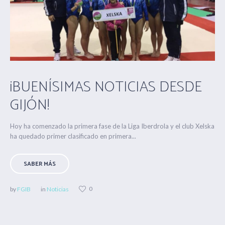
¡BUENÍSIMAS NOTICIAS DESDE
GIJÓN!
Hoy ha comenzado la primera fase de la Liga Iberdrola y el club Xelska
ha quedado primer clasificado en primera...
SABER MÁS
0
by
FGIB
in
Noticias