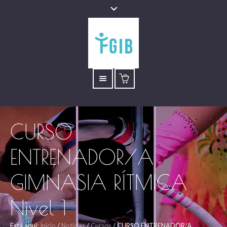
CURSO
ENTRENADOR/A
GIMNASIA RÍTMICA
Nivel 1
Está aquí:
Inicio
/
Noticias
/
Cursos
/
CURSO ENTRENADOR/A