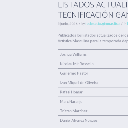
LISTADOS ACTUAL
TECNIFICACIÓN GA
federacio.gimnastica
5 junio, 2026
by
in
Publicados los listados actualizados de l
Artística Masculina para la temporada d
Joshua Williams
Nicolau Mir Rossello
Guillermo Pastor
Izan Miquel de Oliveira
Rafael Homar
Marc Naranjo
Tristan Martinez
Daniel Alvarez Nogues