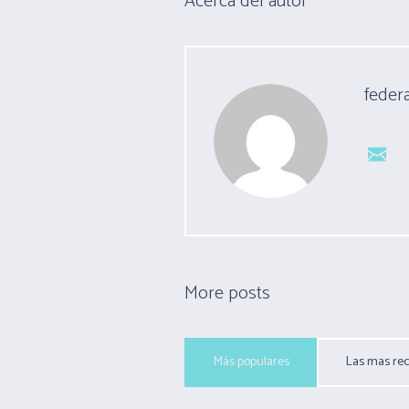
Acerca del autor
feder
More posts
Más populares
Las mas rec