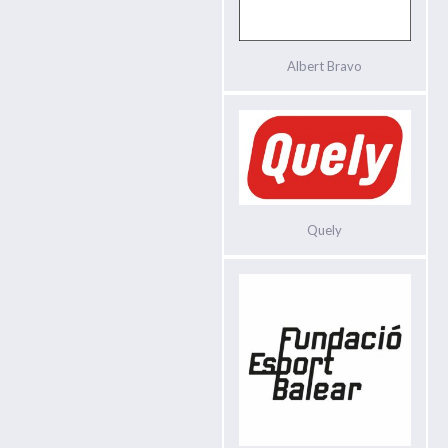
Albert Bravo
Quely