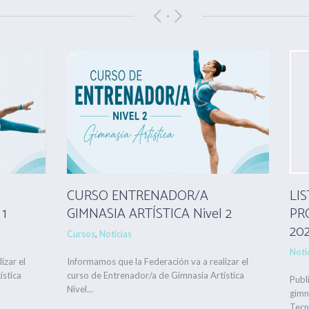
CURSO ENTRENADOR/A
LI
 1
GIMNASIA ARTÍSTICA Nivel 2
PR
20
Cursos
,
Noticias
Noti
izar el
Informamos que la Federación va a realizar el
ística
curso de Entrenador/a de Gimnasia Artística
Publ
Nivel...
gimn
Tecni