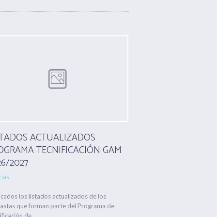
STADOS ACTUALIZADOS
LISTADOS ACTUA
OGRAMA TECNIFICACIÓN GAM
PROGRAMA TECNI
26/2027
2026
cias
Noticias
icados los listados actualizados de los
Publicados los listados a
astas que forman parte del Programa de
de Tecnificación de Gimna
ficación de...
del 2026