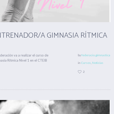
TRENADOR/A GIMNASIA RÍTMICA
eración va a realizar el curso de
by
federacio.gimnastica
sia Rítmica Nivel 1 en el CTEIB
in
Cursos
,
Noticias
2