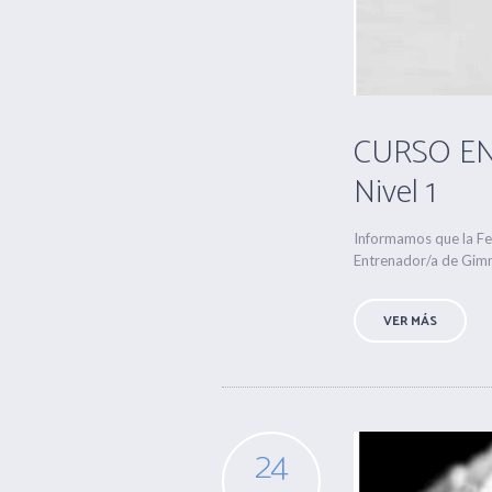
CURSO EN
Nivel 1
Informamos que la Fed
Entrenador/a de Gimna
VER MÁS
24