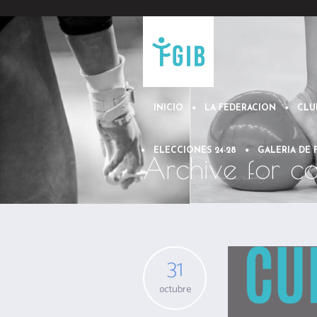
INICIO
LA FEDERACION
CLU
ELECCIONES 24-28
GALERIA DE
Archive for ca
31
octubre