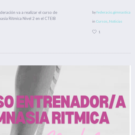
eración va a realizar el curso de
by
federacio.gimnastica
sia Rítmica Nivel 2 en el CTEIB
in
Cursos
,
Noticias
1