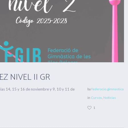
Z NIVEL II GR
ías 14, 15 y 16 de noviembre y 9, 10 y 11 de
by
federacio.gimnastica
in
Cursos
,
Noticias
1