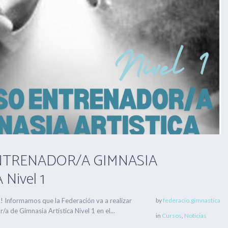
NTRENADOR/A GIMNASIA
Nivel 1
nformamos que la Federación va a realizar
by
federacio.gimnastica
/a de Gimnasia Artística Nivel 1 en el...
in
Cursos
,
Noticias