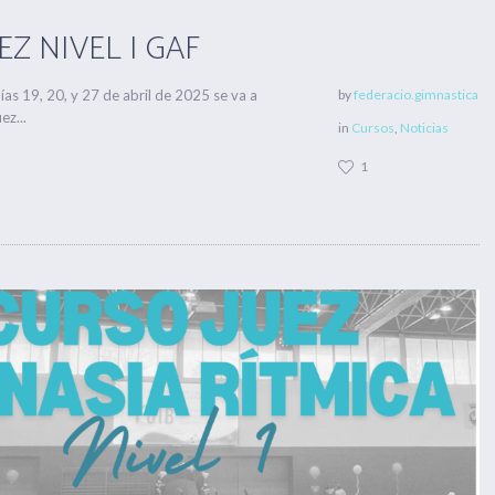
Z NIVEL I GAF
as 19, 20, y 27 de abril de 2025 se va a
by
federacio.gimnastica
ez...
in
Cursos
,
Noticias
1