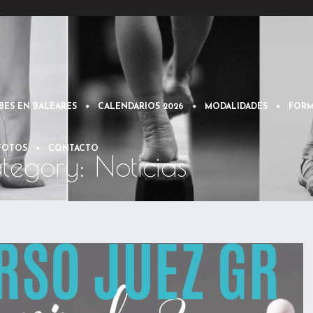
BES EN BALEARES
CALENDARIOS 2026
MODALIDADES
FORM
 FOTOS
CONTACTO
tegory: Noticias