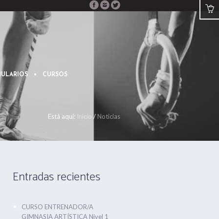
ULARIOS
CURSOS
Está aquí:
Inicio
/
Noticias
Entradas recientes
CURSO ENTRENADOR/A
GIMNASIA ARTÍSTICA Nivel 1