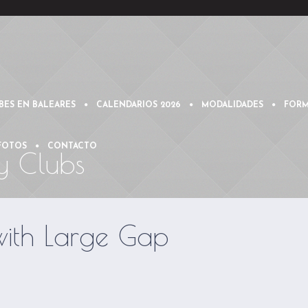
BES EN BALEARES
CALENDARIOS 2026
MODALIDADES
FORM
 FOTOS
CONTACTO
y Clubs
 with Large Gap