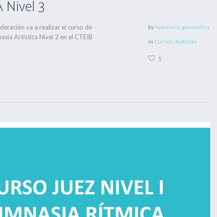
 Nivel 3
eración va a realizar el curso de
by
federacio.gimnastica
sia Artística Nivel 2 en el CTEIB
in
Cursos
,
Noticias
1