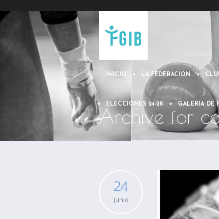
INICIO
LA FEDERACION
CLU
ELECCIONES 24-28
GALERIA DE
Archive for c
24
junio