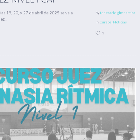
as 19, 20, y 27 de abril de 2025 se va a
by
federacio.gimnastica
ez...
in
Cursos
,
Noticias
1