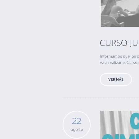
CURSO JUE
Informamos que los dí
va a realizar el Curso..
VER MÁS
22
agosto