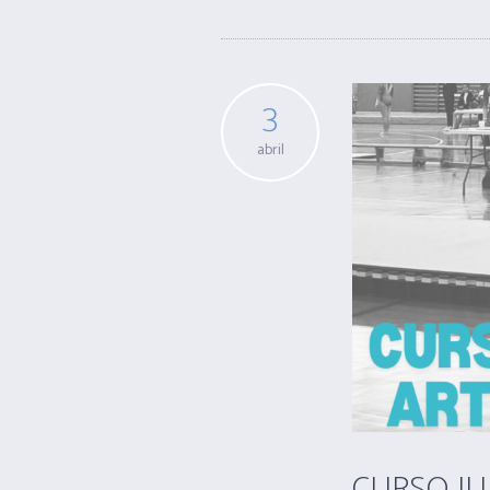
3
abril
CURSO JUE