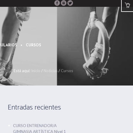
ULARIOS
CURSOS
Está aquí:
Inicio
/
Noticias
/
Cursos
Entradas recientes
CURSO ENTRENADOR/A
GIMNASIA ARTÍSTICA Nivel 1