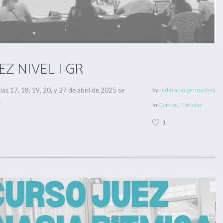
Z NIVEL I GR
as 17, 18, 19, 20, y 27 de abril de 2025 se
by
federacio.gimnastica
.
in
Cursos
,
Noticias
1