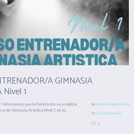
NTRENADOR/A GIMNASIA
Nivel 1
nformamos que la Federación va a realizar
by
federacio.gimnastica
/a de Gimnasia Artística Nivel 1 en el...
in
Cursos
,
Noticias
1