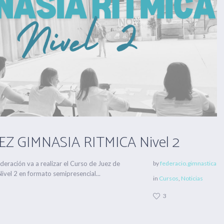
Z GIMNASIA RITMICA Nivel 2
eración va a realizar el Curso de Juez de
by
federacio.gimnastica
ivel 2 en formato semipresencial...
in
Cursos
,
Noticias
3