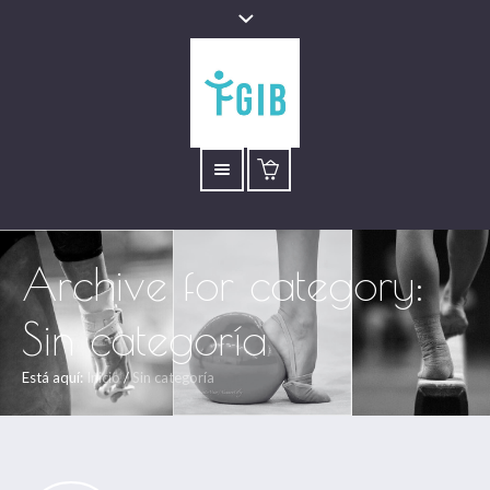
Archive for category:
Sin categoría
Está aquí:
Inicio
/
Sin categoría