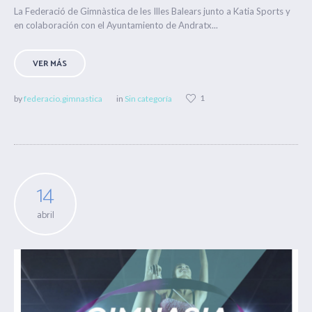
La Federació de Gimnàstica de les Illes Balears junto a Katia Sports y
en colaboración con el Ayuntamiento de Andratx...
VER MÁS
1
by
federacio.gimnastica
in
Sin categoría
14
abril