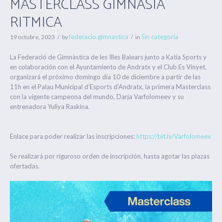
MASTERCLASS GIMNASIA
RITMICA
federacio.gimnastica
Sin categoría
19 octubre, 2023
by
in
La Federació de Gimnàstica de les Illes Balears junto a Katia Sports y
en colaboración con el Ayuntamiento de Andratx y el Club Es Vinyet,
organizará el próximo domingo día 10 de diciembre a partir de las
11h en el Palau Municipal d’Esports d’Andratx, la primera Masterclass
con la vigente campeona del mundo, Darja Varfolomeev y su
entrenadora Yuliya Raskina.
Enlace para poder realizar las inscripciones:
https://bit.ly/Varfolomeev
Se realizará por riguroso orden de inscripción, hasta agotar las plazas
ofertadas.