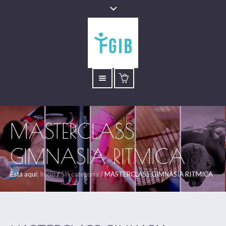
MASTERCLASS
GIMNASIA RITMICA
Está aquí:
Inicio
/
Sin categoría
/
MASTERCLASS GIMNASIA RITMICA