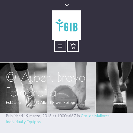
© Albert Bravo
Fotografia
Está aquí:
Inicio
/
© Albert Bravo Fotografia
Published
19 marzo, 2018
at 1000×667 in
Cto. de Mallorca
Individual y Equipos
.