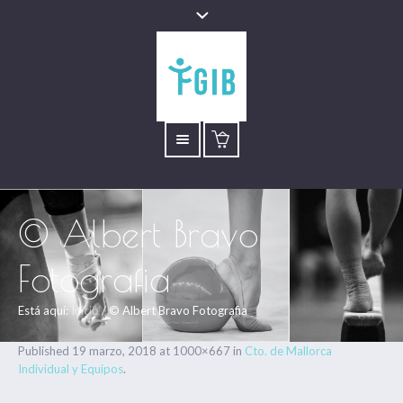
© Albert Bravo
Fotografia
Está aquí:
Inicio
/
© Albert Bravo Fotografia
Published
19 marzo, 2018
at 1000×667 in
Cto. de Mallorca
Individual y Equipos
.