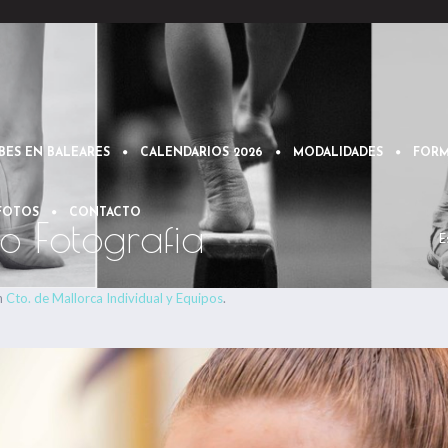
BES EN BALEARES
CALENDARIOS 2026
MODALIDADES
FORM
 FOTOS
CONTACTO
o Fotografia
E
n
Cto. de Mallorca Individual y Equipos
.