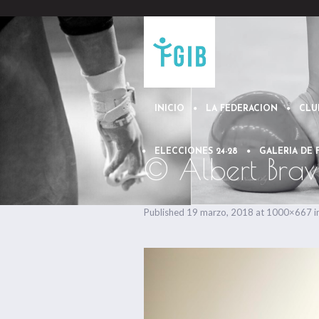
INICIO
LA FEDERACION
CLU
ELECCIONES 24-28
GALERIA DE
© Albert Brav
Published
19 marzo, 2018
at 1000×667 i