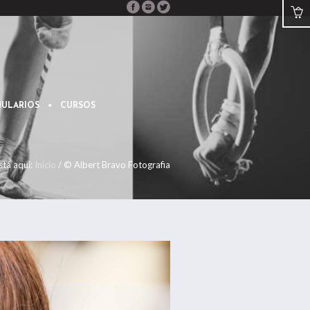
ULARIOS
CURSOS
stá aquí:
Inicio
/
© Albert Bravo Fotografia