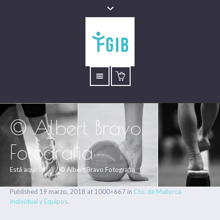
© Albert Bravo
Fotografia
Está aquí:
Inicio
/
© Albert Bravo Fotografia
Published
19 marzo, 2018
at 1000×667 in
Cto. de Mallorca
Individual y Equipos
.