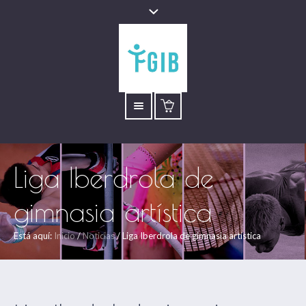
Liga Iberdrola de
gimnasia artística
Está aquí:
Inicio
/
Noticias
/
Liga Iberdrola de gimnasia artística