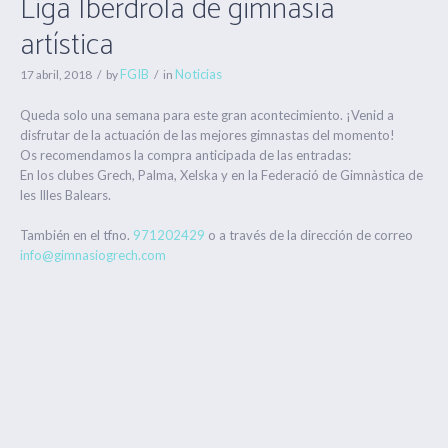
Liga Iberdrola de gimnasia
artística
FGIB
Noticias
17 abril, 2018
by
in
Queda solo una semana para este gran acontecimiento. ¡Venid a
disfrutar de la actuación de las mejores gimnastas del momento!
Os recomendamos la compra anticipada de las entradas:
En los clubes Grech, Palma, Xelska y en la Federació de Gimnàstica de
les Illes Balears.
También en el tfno.
971202429
o a través de la dirección de correo
info@gimnasiogrech.com