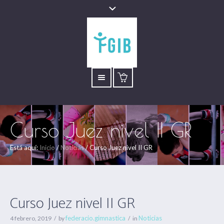
Curso Juez nivel II GR
Está aquí:
Inicio
/
Noticias
/
Curso Juez nivel II GR
Curso Juez nivel II GR
federacio.gimnastica
Noticias
4 febrero, 2019
by
in