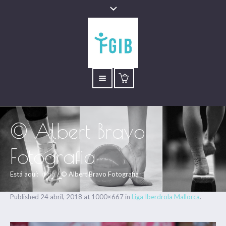
© Albert Bravo
Fotografia
Está aquí:
Inicio
/
© Albert Bravo Fotografia
Published
24 abril, 2018
at 1000×667 in
Liga Iberdrola Mallorca
.