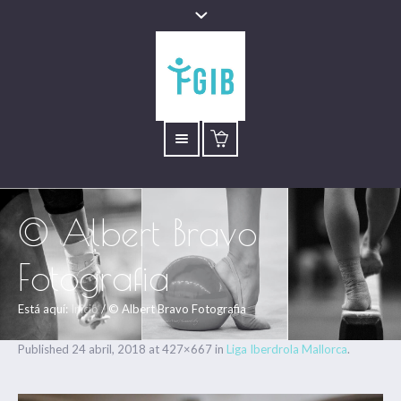
© Albert Bravo
Fotografia
Está aquí:
Inicio
/
© Albert Bravo Fotografia
Published
24 abril, 2018
at 427×667 in
Liga Iberdrola Mallorca
.