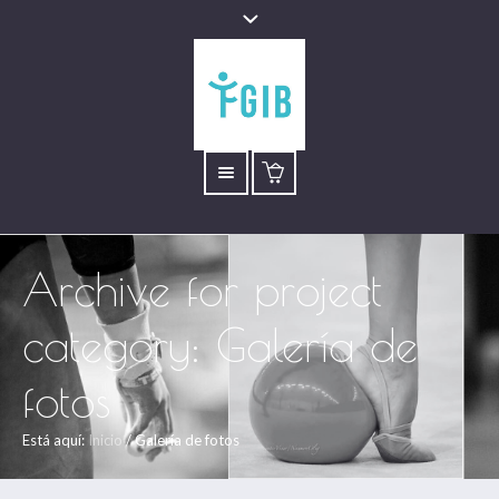
Archive for
project
category
: Galería de
fotos
Está aquí:
Inicio
/
Galería de fotos