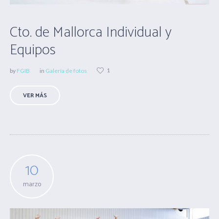
Cto. de Mallorca Individual y
Equipos
1
by
FGIB
in
Galería de fotos
VER MÁS
10
marzo