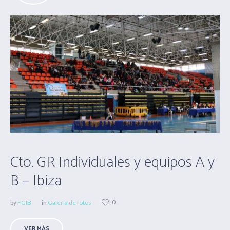
Cto. GR Individuales y equipos A y
B – Ibiza
0
by
FGIB
in
Galería de fotos
VER MÁS