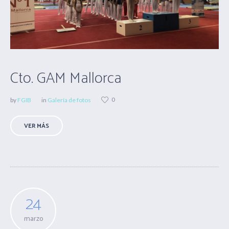
Cto. GAM Mallorca
0
by
FGIB
in
Galería de fotos
VER MÁS
24
marzo