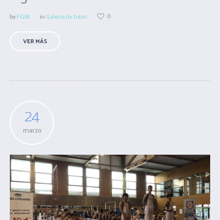
0
by
FGIB
in
Galería de fotos
VER MÁS
24
marzo