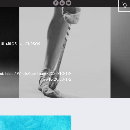
ULARIOS
CURSOS
uí:
Inicio
/
WhatsApp-Image-2023-10-18-
at-15.20.38-1-2