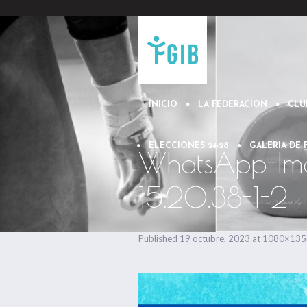
INICIO
LA FEDERACION
CLU
ELECCIONES 24-28
GALERIA DE
WhatsApp-Im
15.20.38-1-2
Published
19 octubre, 2023
at 1080×135