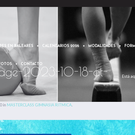
BES EN BALEARES
CALENDARIOS 2026
MODALIDADES
FORM
 FOTOS
CONTACTO
age-2023-10-18-at-
Está aq
0 in
MASTERCLASS GIMNASIA RITMICA
.