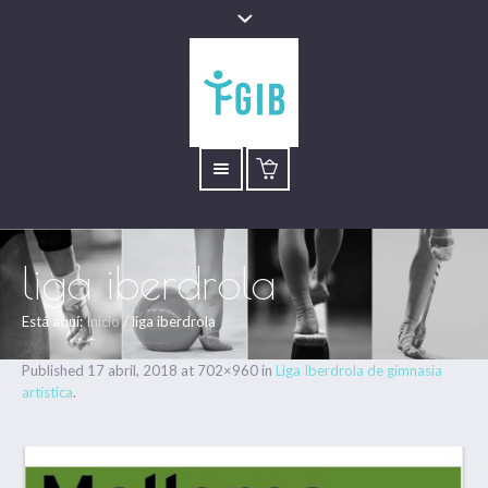
liga iberdrola
Está aquí:
Inicio
/
liga iberdrola
Published
17 abril, 2018
at 702×960 in
Liga Iberdrola de gimnasia
artística
.