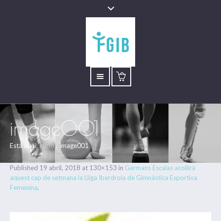
image001
Está aquí:
Inicio
/
image001
Published
19 abril, 2018
at 130×153 in
Germans Escalas acollirà
aquest cap de setmana la Lliga Iberdrola de Gimnàstica Esportiva
Femenina
.