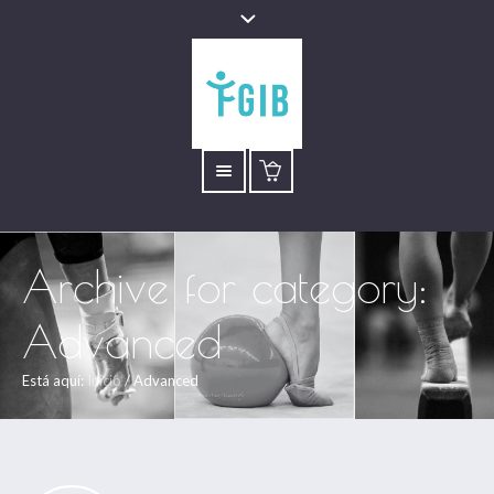
Archive for
category
:
Advanced
Está aquí:
Inicio
/
Advanced