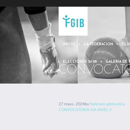
INICIO
LA FEDERACION
CLU
ELECCIONES 24-28
GALERIA DE
CONVOCATOR
27 mayo, 2024
by
federacio.gimnastica
CONVOCATORIA-GA-NIVEL-3