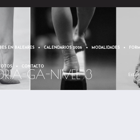
BES EN BALEARES
CALENDARIOS 2026
MODALIDADES
FORM
 FOTOS
CONTACTO
IA-GA-NIVEL-3
Está a