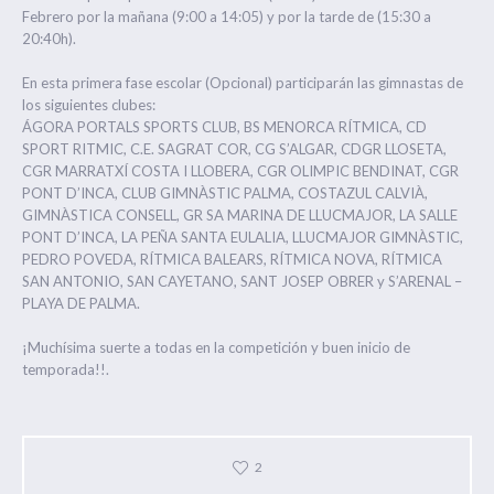
Febrero ​por la mañana (9:00 a 14:05) y por la tarde de (15:30 a
20:40h).
En esta primera fase escolar ​(Opcional) ​participarán las gimnastas de
los siguientes clubes:
ÁGORA PORTALS SPORTS CLUB, BS MENORCA RÍTMICA, CD
SPORT RITMIC, C.E. SAGRAT COR, CG S’ALGAR, CDGR LLOSETA,
CGR MARRATXÍ COSTA I LLOBERA, CGR OLIMPIC BENDINAT, CGR
PONT D’INCA, CLUB GIMNÀSTIC
PALMA, COSTAZUL CALVIÀ,
GIMNÀSTICA CONSELL, GR SA MARINA DE LLUCMAJOR, LA SALLE
PONT D’INCA, LA PEÑA SANTA EULALIA, LLUCMAJOR GIMNÀSTIC,
PEDRO POVEDA, RÍTMICA BALEARS, RÍTMICA NOVA, RÍTMICA
SAN ANTONIO, SAN CAYETANO, SANT JOSEP OBRER​ y S’ARENAL –
PLAYA DE PALMA​.​
¡Muchísima suerte a todas en la competición y ​buen inicio de
temporada!!.
2