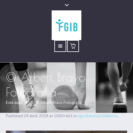
© Albert Bravo
Fotografia
Está aquí:
Inicio
/
© Albert Bravo Fotografia
Published
24 abril, 2018
at 1000×661 in
Liga Iberdrola Mallorca
.