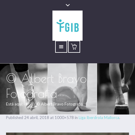
© Albert Bravo
Fotografia
Está aquí:
Inicio
/
© Albert Bravo Fotografia
Published
24 abril, 2018
at 1000×578 in
Liga Iberdrola Mallorca
.