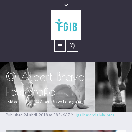
© Albert Bravo
Fotografia
Está aquí:
Inicio
/
© Albert Bravo Fotografia
Published
24 abril, 2018
at 383×667 in
Liga Iberdrola Mallorca
.