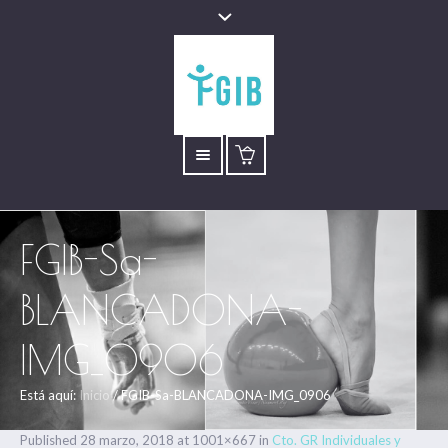
FGIB-Sa-
BLANCADONA-
IMG_0906
Está aquí:
Inicio
/
FGIB-Sa-BLANCADONA-IMG_0906
Published
28 marzo, 2018
at 1001×667 in
Cto. GR Individuales y