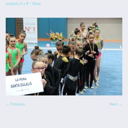
equipos A y B – Ibiza
.
← Previous
Next →