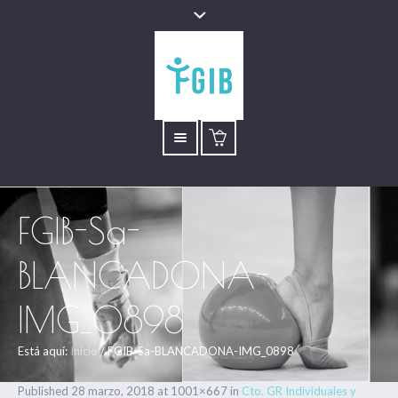
FGIB-Sa-
BLANCADONA-
IMG_0898
Está aquí:
Inicio
/
FGIB-Sa-BLANCADONA-IMG_0898
Published
28 marzo, 2018
at 1001×667 in
Cto. GR Individuales y