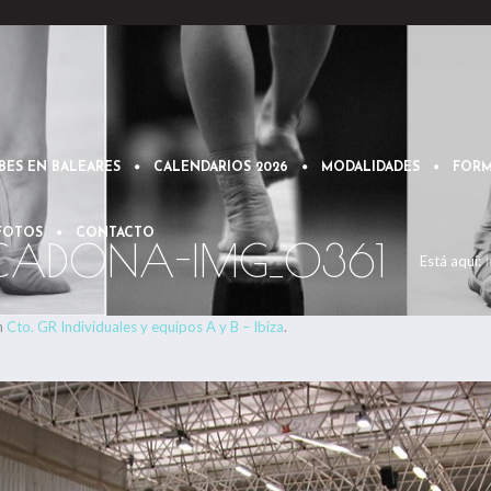
BES EN BALEARES
CALENDARIOS 2026
MODALIDADES
FORM
 FOTOS
CONTACTO
NCADONA-IMG_0361
Está aquí:
I
n
Cto. GR Individuales y equipos A y B – Ibiza
.