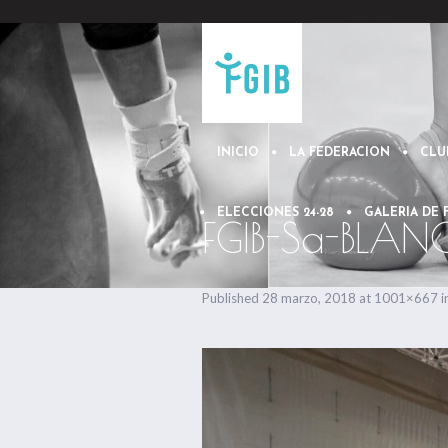
INICIO
LA FEDERACION
CLU
ELECCIONES 24-28
GALERIA DE
FGIB-Sa-BLA
Published
28 marzo, 2018
at 1001×667 i