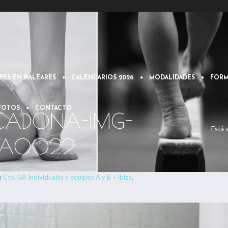
BES EN BALEARES
CALENDARIOS 2026
MODALIDADES
FORM
 FOTOS
CONTACTO
NCADONA-IMG-
Está 
WA0022
n
Cto. GR Individuales y equipos A y B – Ibiza
.