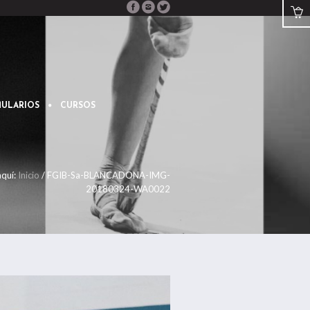
ULARIOS
CURSOS
aquí:
Inicio
/
FGIB-Sa-BLANCADONA-IMG-
20180324-WA0022