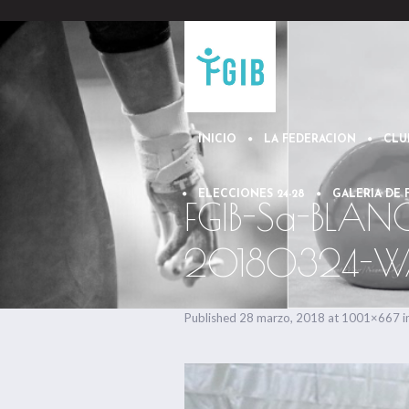
INICIO
LA FEDERACION
CLU
ELECCIONES 24-28
GALERIA DE
FGIB-Sa-BLA
20180324-
Published
28 marzo, 2018
at 1001×667 i