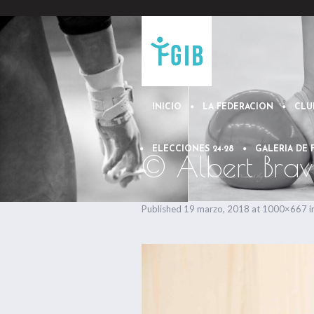
INICIO
LA FEDERACION
CLU
ELECCIONES 24-28
GALERIA DE
© Albert Brav
Published
19 marzo, 2018
at 1000×667 i