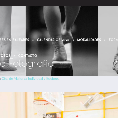
BES EN BALEARES
CALENDARIOS 2026
MODALIDADES
FORM
 FOTOS
CONTACTO
o Fotografia
E
n
Cto. de Mallorca Individual y Equipos
.