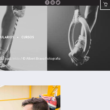
ULARIOS
CURSOS
stá aquí:
Inicio
/
© Albert Bravo Fotografia