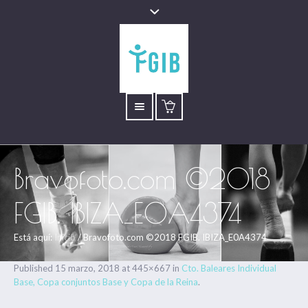
Bravofoto.com ©2018
FGIB. IBIZA_E0A4374
Está aquí:
Inicio
/
Bravofoto.com ©2018 FGIB. IBIZA_E0A4374
Published
15 marzo, 2018
at 445×667 in
Cto. Baleares Individual
Base, Copa conjuntos Base y Copa de la Reina
.