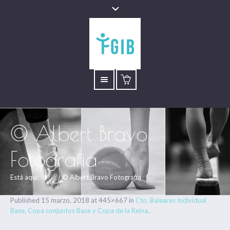
© Albert Bravo
Fotografia
Está aquí:
Inicio
/
© Albert Bravo Fotografia
Published
15 marzo, 2018
at 445×667 in
Cto. Baleares Individual
Base, Copa conjuntos Base y Copa de la Reina
.