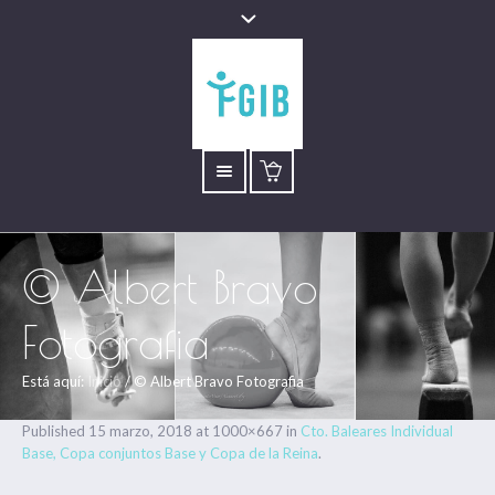
© Albert Bravo
Fotografia
Está aquí:
Inicio
/
© Albert Bravo Fotografia
Published
15 marzo, 2018
at 1000×667 in
Cto. Baleares Individual
Base, Copa conjuntos Base y Copa de la Reina
.