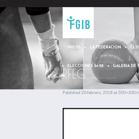
INICIO
LA FEDERACION
CLU
ELECCIONES 24-28
GALERIA DE
RFEG
Published
20 febrero, 2018
at 300×300 i