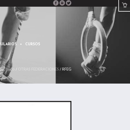
ULARIOS
CURSOS
quí:
Inicio
/
OTRAS FEDERACIONES
/
RFEG