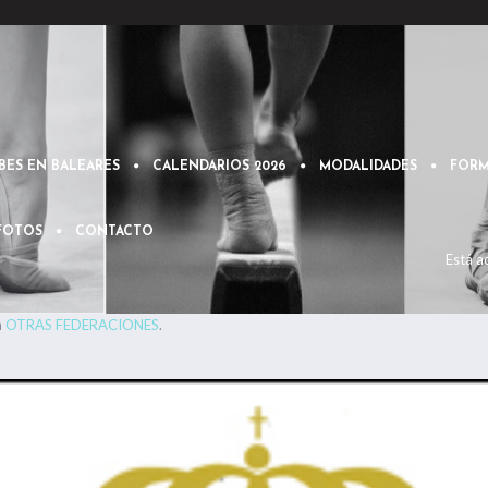
BES EN BALEARES
CALENDARIOS 2026
MODALIDADES
FORM
 FOTOS
CONTACTO
Está a
n
OTRAS FEDERACIONES
.