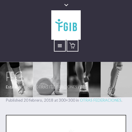
FEG
Está aquí:
Inicio
/
OTRAS FEDERACIONES
/
FEG
Published
20 febrero, 2018
at 300×300 in
OTRAS FEDERACIONES
.