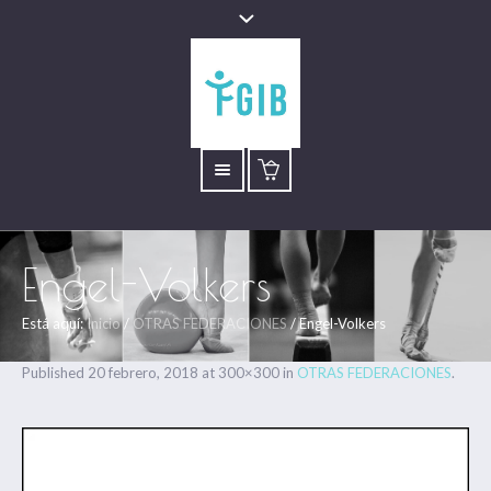
Engel-Volkers
Está aquí:
Inicio
/
OTRAS FEDERACIONES
/
Engel-Volkers
Published
20 febrero, 2018
at 300×300 in
OTRAS FEDERACIONES
.