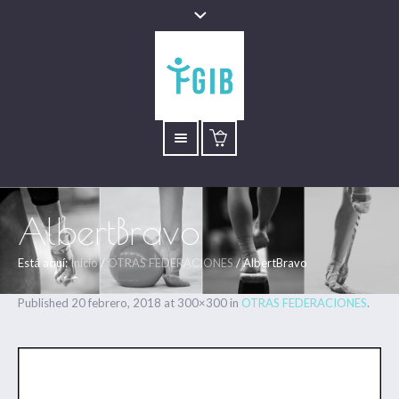
AlbertBravo
Está aquí:
Inicio
/
OTRAS FEDERACIONES
/
AlbertBravo
Published
20 febrero, 2018
at 300×300 in
OTRAS FEDERACIONES
.