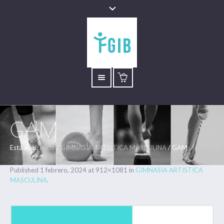
GAM
Está aquí:
Inicio
/
GIMNASIA ARTISTICA MASCULINA
/
GAM
Published
1 febrero, 2024
at 912×1081 in
GIMNASIA ARTISTICA
MASCULINA
.