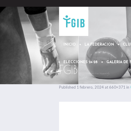
INICIO
LA FEDERACION
CLU
ELECCIONES 24-28
GALERIA DE
FGIB
Published
1 febrero, 2024
at 660×371 in