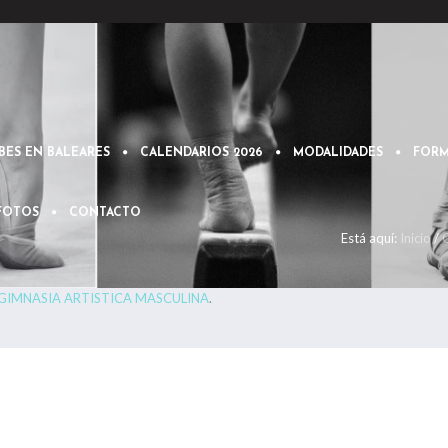
BES EN BALEARES
CALENDARIOS 2026
MODALIDADES
FORM
 FOTOS
CONTACTO
Está aquí:
Inicio
/
GIMNASIA ARTISTICA MASCULINA
.