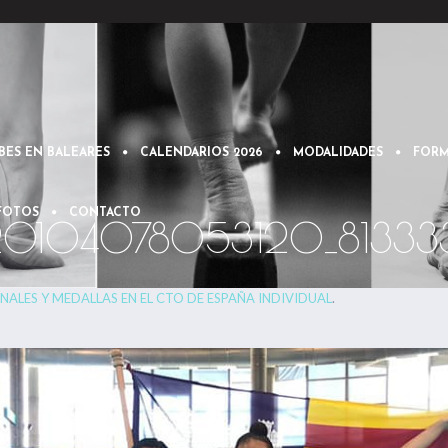
BES EN BALEARES
CALENDARIOS 2026
MODALIDADES
FORM
 FOTOS
CONTACTO
20104078053120_81333
INALES Y MEDALLAS EN EL CTO DE ESPAÑA INDIVIDUAL
.