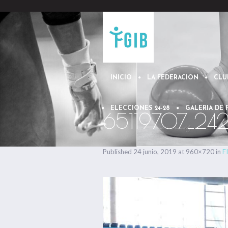
INICIO
LA FEDERACION
CLU
ELECCIONES 24-28
GALERIA DE
65119707_24
Published
24 junio, 2019
at 960×720 in
F