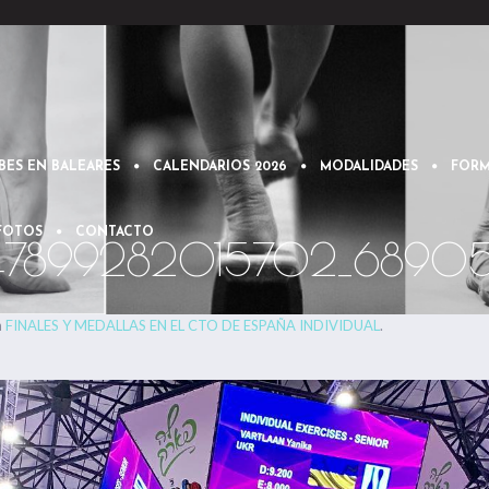
BES EN BALEARES
CALENDARIOS 2026
MODALIDADES
FORM
 FOTOS
CONTACTO
47899282015702_68905
n
FINALES Y MEDALLAS EN EL CTO DE ESPAÑA INDIVIDUAL
.