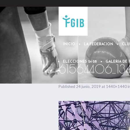
INICIO
LA FEDERACION
CLU
ELECCIONES 24-28
GALERIA DE
61564406_13
Published
24 junio, 2019
at 1440×1440 i