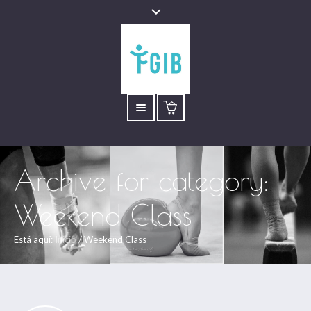
Archive for
category
:
Weekend Class
Está aquí:
Inicio
/
Weekend Class