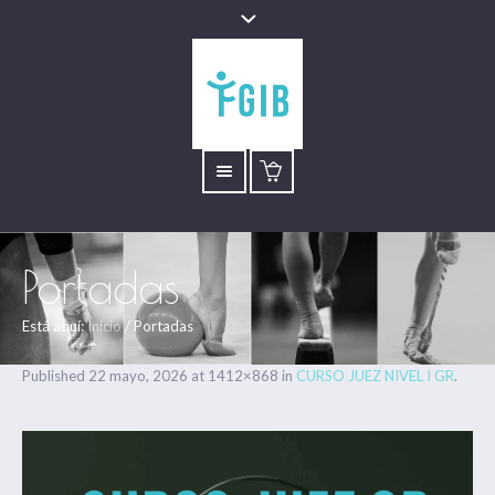
Portadas
Está aquí:
Inicio
/
Portadas
Published
22 mayo, 2026
at 1412×868 in
CURSO JUEZ NIVEL I GR
.